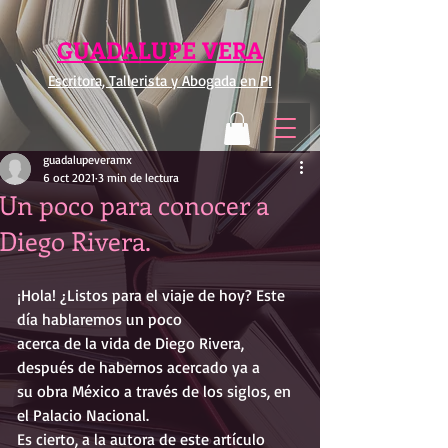
GUADALUPE VERA
Escritora, Tallerista y Abogada en PI
guadalupeveramx
6 oct 2021
3 min de lectura
Un poco para conocer a
Diego Rivera.
¡Hola! ¿Listos para el viaje de hoy? Este 
día hablaremos un poco
acerca de la vida de Diego Rivera, 
después de habernos acercado ya a
su obra México a través de los siglos, en 
el Palacio Nacional.
Es cierto, a la autora de este artículo 