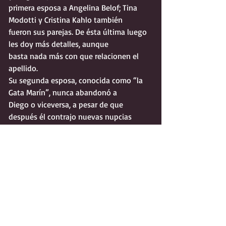
primera esposa a Angelina Belof; Tina 
Modotti y Cristina Kahlo también
fueron sus parejas. De ésta última luego 
les doy más detalles, aunque
basta nada más con que relacionen el 
apellido.
Su segunda esposa, conocida como “la 
Gata Marín”, nunca abandonó a
Diego o viceversa, a pesar de que 
después él contrajo nuevas nupcias
con su siempre enamorada Frida Kahlo, 
quien fue su tercera esposa.
Marín podría parecer una mujer 
resignada al lado del artista, incapaz de
causarle daño a su “Niño Sapo”. Pues no, 
ni tanto; de hecho podríamos
preguntarle a León Trotsky al respecto, 
lástima que fue asesinado
después de que Rivera le pidiera que se 