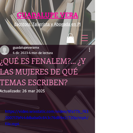
GUADALUPE VERA
Escritora, Tallerista y Abogada en PI
guadalupeveramx
4 dic 2023
4 min de lectura
¿QUÉ ES FENALEM?… ¿Y
LAS MUJERES DE QUÉ
TEMAS ESCRIBEN?
Actualizado:
26 mar 2025
https://video.wixstatic.com/video/9fa77b_f63
200717bf44ddbaba0c643c76d89e2/720p/mp4/
file.mp4