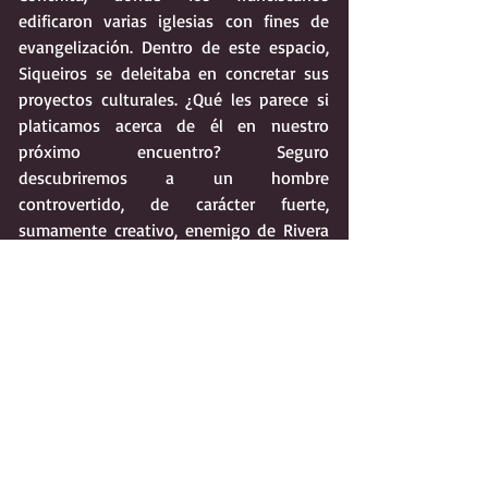
edificaron varias iglesias con fines de 
evangelización. Dentro de este espacio, 
Siqueiros se deleitaba en concretar sus 
proyectos culturales. ¿Qué les parece si 
platicamos acerca de él en nuestro 
próximo encuentro? Seguro 
descubriremos a un hombre 
controvertido, de carácter fuerte, 
sumamente creativo, enemigo de Rivera 
y quien declaraba abiertamente su 
intención fallida de haber matado él 
mismo a Trotsky. ¿Se animan? Pues aquí 
los espero el próximo mes.