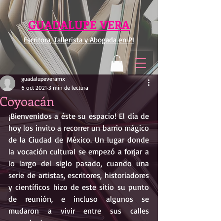
GUADALUPE VERA
Escritora, Tallerista y Abogada en PI
guadalupeveramx
6 oct 2021
3 min de lectura
Coyoacán
¡Bienvenidos a éste su espacio! El día de 
hoy los invito a recorrer un barrio mágico 
de la Ciudad de México. Un lugar donde 
la vocación cultural se empezó a forjar a 
lo largo del siglo pasado, cuando una 
serie de artistas, escritores, historiadores 
y científicos hizo de este sitio su punto 
de reunión, e incluso algunos se 
mudaron a vivir entre sus calles 